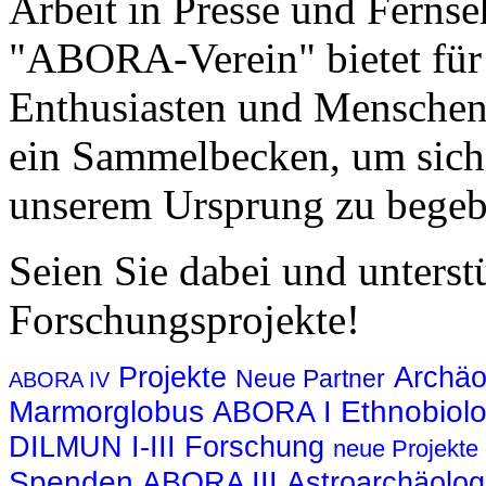
Arbeit in Presse und Fernse
"ABORA-Verein" bietet für 
Enthusiasten und Menschen
ein Sammelbecken, um sich
unserem Ursprung zu begeb
Seien Sie dabei und unterst
Forschungsprojekte!
Projekte
Archäo
Neue Partner
ABORA IV
Marmorglobus
Ethnobiolo
ABORA I
DILMUN I-III
Forschung
neue Projekte
Spenden
ABORA III
Astroarchäolog